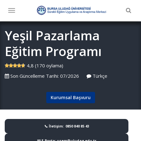
Togg
Toggle
navig
navigation
Yeşil Pazarlama
Eğitim Programı
4,8 (170 oylama)
Son Güncelleme Tarihi: 07/2026
Türkçe
Kurumsal Başvuru
📞 İletişim: 0850 840 85 43
📧 E-Posta: usem@uludag.edu.tr