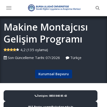
Togg
Toggle
navig
navigation
Makine Montajcısı
Gelişim Programı
4,2 (135 oylama)
Son Güncelleme Tarihi: 07/2026
Türkçe
Kurumsal Başvuru
📞İletişim: 0850 840 85 43
📧 E-Posta: usem@uludag.edu.tr