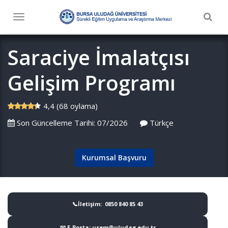
Togg
Toggle
navig
navigation
Saraciye İmalatçısı
Gelişim Programı
4,4 (68 oylama)
Son Güncelleme Tarihi: 07/2026
Türkçe
Kurumsal Başvuru
📞İletişim: 0850 840 85 43
📧 E-Posta: usem@uludag.edu.tr