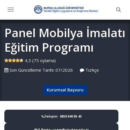
Togg
Toggle
navig
navigation
Panel Mobilya İmalatı
Eğitim Programı
4,5 (75 oylama)
Son Güncelleme Tarihi: 07/2026
Türkçe
Kurumsal Başvuru
📞İletişim: 0850 840 85 43
📧 E-Posta: usem@uludag.edu.tr