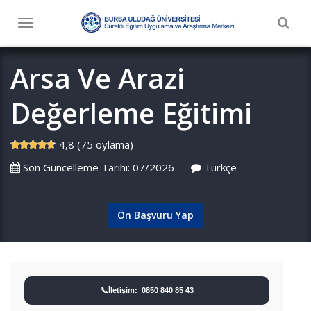
Togg
Toggle
navig
navigation
Arsa Ve Arazi
Değerleme Eğitimi
4,8 (75 oylama)
Son Güncelleme Tarihi: 07/2026
Türkçe
Ön Başvuru Yap
📞İletişim: 0850 840 85 43