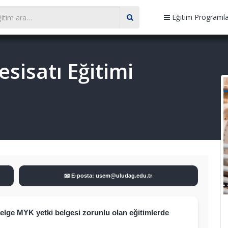
Eğitim Programla
esisatı Eğitimi
📧 E-posta: usem@uludag.edu.tr
belge MYK yetki belgesi zorunlu olan eğitimlerde