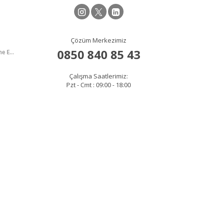
Çözüm Merkezimiz
0850 840 85 43
İflâs İdare Memurluğu Temel ve Yenileme Eğitimleri
Çalışma Saatlerimiz:
Pzt - Cmt : 09:00 - 18:00