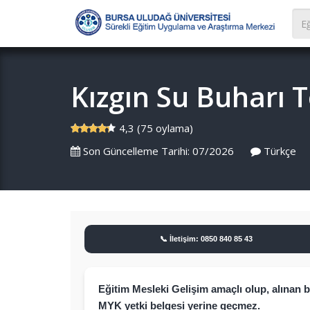
Kızgın Su Buharı T
4,3 (75 oylama)
Son Güncelleme Tarihi: 07/2026
Türkçe
📞 İletişim: 0850 840 85 43
Eğitim Mesleki Gelişim amaçlı olup, alınan 
MYK yetki belgesi yerine geçmez.