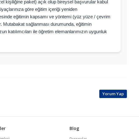
zel kişiliğine paket) açık olup bireysel başvurular kabul
iyaçlarınıza göre eğitim içeriği yeniden
icesinde eğitimin kapsamı ve yöntemi (yüz yüze / çevrim
adır. Mutabakat sağlanması durumunda, eğitimin
uzun katılımcıları ile öğretim elemanlarımızın uygunluk
Yorum Yap
ler
Blog
imleri
Duyurular