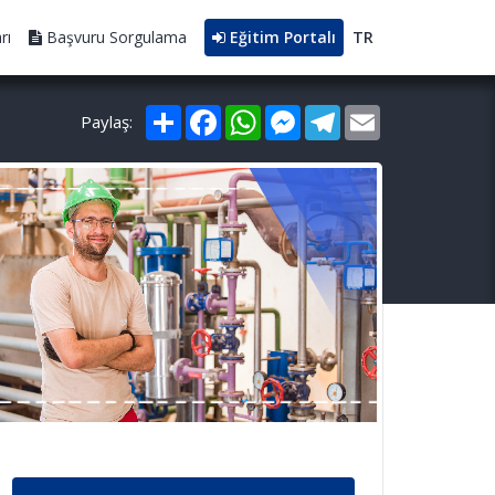
rı
Başvuru Sorgulama
Eğitim Portalı
TR
Paylaş
Facebook
WhatsApp
Messenger
Telegram
Email
Paylaş: