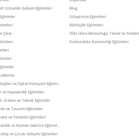
k Alt Uzmanlık Gelişim Eğitimleri
Blog
Eğitimler
Uzlaştırma Eğitimleri
itimleri
Bilirkişilik Eğitimleri
e Çıkar
itimleri
Konkordato Komiserliği Eğitimleri
imleri
timleri
ğitimler
kademisi
Bilgi Teknolojileri ve Dijital Dönüşüm Eğitimleri
 ve Hayvancılık Eğitimleri
k, Üretim ve Teknik Eğitimler
oda ve Tasarım Eğitimleri
inans ve Yönetim Eğitimleri
Turizm, Otelcilik ve Hizmet Sektörü Eğitimleri
koloji ve Çocuk Gelişimi Eğitimleri