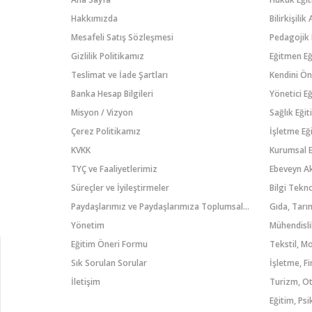
Hakkımızda
Bilirkişili
Mesafeli Satış Sözleşmesi
Pedagojik 
Gizlilik Politikamız
Eğitmen Eğ
Teslimat ve İade Şartları
Kendini Ön
Banka Hesap Bilgileri
Yönetici Eğ
Misyon / Vizyon
Sağlık Eğit
Çerez Politikamız
İşletme Eği
KVKK
Kurumsal E
TYÇ ve Faaliyetlerimiz
Ebeveyn A
Süreçler ve İyileştirmeler
Paydaşlarımız ve Paydaşlarımıza Toplumsal Katkı
Gıda, Tarım
Yönetim
Mühendisli
Eğitim Öneri Formu
Tekstil, M
Sık Sorulan Sorular
İşletme, F
İletişim
Eğitim, Psi