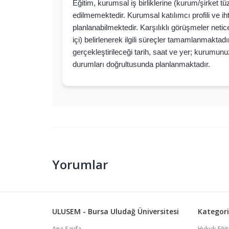
Eğitim, kurumsal iş birliklerine (kurum/şirket tü
edilmemektedir. Kurumsal katılımcı profili ve iht
planlanabilmektedir. Karşılıklı görüşmeler net
içi) belirlenerek ilgili süreçler tamamlanmakt
gerçekleştirileceği tarih, saat ve yer; kurumun
durumları doğrultusunda planlanmaktadır.
Yorumlar
ULUSEM - Bursa Uludağ Üniversitesi
Kategori
Ana Sayfa
Hukuk Eğit