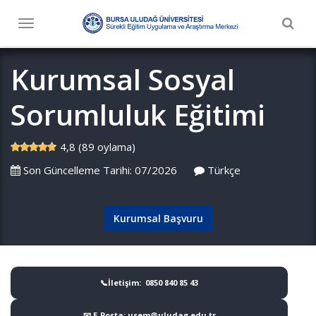
Togg
Toggle
navig
navigation
Kurumsal Sosyal
Sorumluluk Eğitimi
4,8 (89 oylama)
Son Güncelleme Tarihi: 07/2026
Türkçe
Kurumsal Başvuru
📞İletişim: 0850 840 85 43
📧 E-Posta: usem@uludag.edu.tr