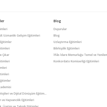
ler
Blog
imleri
Duyurular
k Alt Uzmanlık Gelişim Eğitimleri
Blog
Eğitimler
Uzlaştırma Eğitimleri
itimleri
Bilirkişilik Eğitimleri
e Çıkar
itimleri
Konkordato Komiserliği Eğitimleri
imleri
timleri
ğitimler
kademisi
Bilgi Teknolojileri ve Dijital Dönüşüm Eğitimleri
 ve Hayvancılık Eğitimleri
k, Üretim ve Teknik Eğitimler