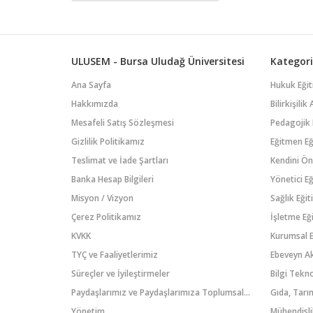
liderlik, kariyer planlama ve
karar alma becerileri ele
alınarak katılımcılara iş
yaşamında karşılaşılan
zorluklara yönelik pratik
ULUSEM - Bursa Uludağ Üniversitesi
Kategori
yaklaşımlar kazandırılır....
Ana Sayfa
Hukuk Eğit
Hakkımızda
Bilirkişili
Mesafeli Satış Sözleşmesi
Pedagojik 
Gizlilik Politikamız
Eğitmen Eğ
Teslimat ve İade Şartları
Kendini Ön
Banka Hesap Bilgileri
Yönetici Eğ
Misyon / Vizyon
Sağlık Eğit
Çerez Politikamız
İşletme Eği
KVKK
Kurumsal E
TYÇ ve Faaliyetlerimiz
Ebeveyn A
Süreçler ve İyileştirmeler
Paydaşlarımız ve Paydaşlarımıza Toplumsal Katkı
Gıda, Tarım
Yönetim
Mühendisli