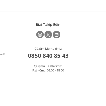
Bizi Takip Edin
Çözüm Merkezimiz
0850 840 85 43
İflâs İdare Memurluğu Temel ve Yenileme Eğitimleri
Çalışma Saatlerimiz:
Pzt - Cmt : 09:00 - 18:00