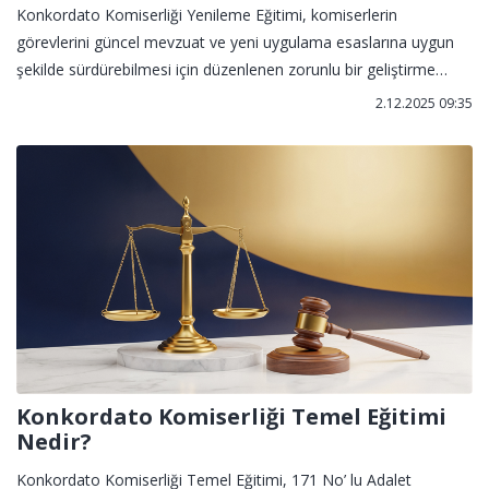
Konkordato Komiserliği Yenileme Eğitimi, komiserlerin
görevlerini güncel mevzuat ve yeni uygulama esaslarına uygun
şekilde sürdürebilmesi için düzenlenen zorunlu bir geliştirme
programıdır. Katılımcılar, eğitim sonunda komiserlik yetkinliklerini
2.12.2025 09:35
yenileyerek görevlerine devam edebilir.
Konkordato Komiserliği Temel Eğitimi
Nedir?
Konkordato Komiserliği Temel Eğitimi, 171 No’ lu Adalet