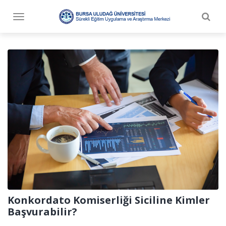
Togg
Toggle
navig
navigation
Konkordato Komiserliği Siciline Kimler
Başvurabilir?