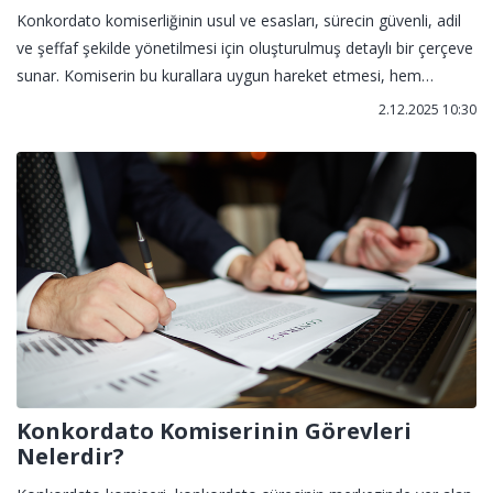
Konkordato komiserliğinin usul ve esasları, sürecin güvenli, adil
ve şeffaf şekilde yönetilmesi için oluşturulmuş detaylı bir çerçeve
sunar. Komiserin bu kurallara uygun hareket etmesi, hem
borçlunun yeniden yapılanma sürecinin başarıya ulaşmasını hem
2.12.2025 10:30
de alacaklıların korunmasını sağlar.
Konkordato Komiserinin Görevleri
Nelerdir?