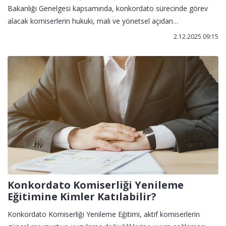
Bakanlığı Genelgesi kapsamında, konkordato sürecinde görev
alacak komiserlerin hukuki, mali ve yönetsel açıdan
yetkinleşmesini sağlayan zorunlu bir sertifika programıdır. Eğitim;
2.12.2025 09:15
borçlu işletmenin mali durumunu inceleme, alacaklıları koruma,
mahkemeye rapor hazırlama ve süreci mevzuata uygun biçimde
yürütme becerilerini kazandırmayı amaçlar.
Konkordato Komiserliği Yenileme
Eğitimine Kimler Katılabilir?
Konkordato Komiserliği Yenileme Eğitimi, aktif komiserlerin