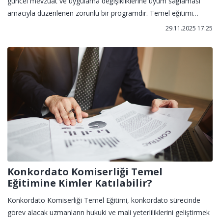
güncel mevzuat ve uygulama değişikliklerine uyum sağlaması
amacıyla düzenlenen zorunlu bir programdır. Temel eğitimi
tamamlamış ve sicile kayıtlı komiserler bu eğitime katılarak görev
29.11.2025 17:25
sürelerini sürdürebilir.
Konkordato Komiserliği Temel
Eğitimine Kimler Katılabilir?
Konkordato Komiserliği Temel Eğitimi, konkordato sürecinde
görev alacak uzmanların hukuki ve mali yeterliliklerini geliştirmek