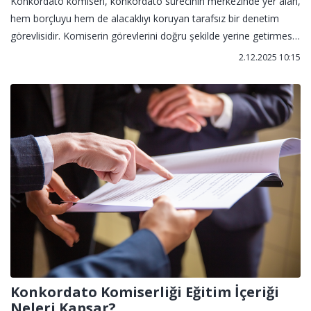
Konkordato komiseri, konkordato sürecinin merkezinde yer alan,
hem borçluyu hem de alacaklıyı koruyan tarafsız bir denetim
görevlisidir. Komiserin görevlerini doğru şekilde yerine getirmesi,
sürecin başarılı sonuçlanması açısından hayati önem taşır.
2.12.2025 10:15
Konkordato Komiserliği Eğitim İçeriği
Neleri Kapsar?