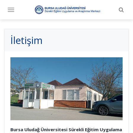
Togg
Toggle
navig
navigation
İletişim
Bursa Uludağ Üniversitesi Sürekli Eğitim Uygulama