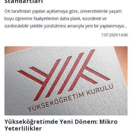
Standartları
ÖK tarafından yapılan açıklamaya göre, üniversitelerde yaşam
boyu öğrenme faaliyetlerinin daha planlı, koordineli ve
sürdürülebilir şekilde yürütülmesi amacıyla yeni bir yapılanmaya
gidiliyor. Bu kapsamda oluşturulan yeni yapı, Sürekli Eğitim
7.07.2026 14:00
Merkezlerinin faaliyetlerini daha güçlü bir kalite anlayışıyla
desteklemeyi hedefliyor.
Yükseköğretimde Yeni Dönem: Mikro
Yeterlilikler