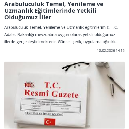
Arabuluculuk Temel, Yenileme ve
Uzmanlık Eğitimlerinde Yetkili
Olduğumuz İller
Arabuluculuk Temel, Yenileme ve Uzmanlık eğitimlerimiz, T.C.
Adalet Bakanlığı mevzuatına uygun olarak yetkili olduğumuz
illerde gerçekleştirilmektedir. Güncel içerik, uygulama ağırlıklı
eğitim modeli ve deneyimli eğitmen kadromuzla arabuluculuk
18.02.2026 14:15
kariyerinize güçlü bir başlangıç yapabilir ya da mevcut
yetkinliklerinizi bir üst seviyeye taşıyabilirsiniz.