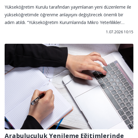
Yükseköğretim Kurulu tarafından yayımlanan yeni düzenleme ile
yükseköğretimde öğrenme anlayışını değiştirecek önemli bir
adım atıldı. “Yükseköğretim Kurumlarında Mikro Yeterlilikler
Çerçevesine İlişkin Usul ve Esaslar” kapsamında, üniversite
1.07.2026 10:15
dışında kazanılan bazı bilgi, beceri ve sertifikaların akademik
sistem içerisinde tanınabilmesinin önü açıldı.
Arabuluculuk Yenileme Eğitimlerinde