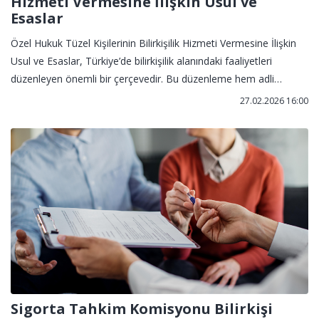
Hizmeti Vermesine İlişkin Usul ve
Esaslar
Özel Hukuk Tüzel Kişilerinin Bilirkişilik Hizmeti Vermesine İlişkin
Usul ve Esaslar, Türkiye’de bilirkişilik alanındaki faaliyetleri
düzenleyen önemli bir çerçevedir. Bu düzenleme hem adli
süreçlerde uzman desteğinin niteliğini yükseltir hem de tüzel
27.02.2026 16:00
kişilerin etkin ve hukuka uygun biçimde görev almasına olanak
sağlar.
Sigorta Tahkim Komisyonu Bilirkişi