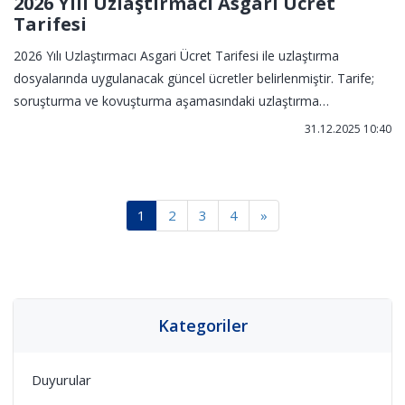
2026 Yılı Uzlaştırmacı Asgari Ücret
Tarifesi
2026 Yılı Uzlaştırmacı Asgari Ücret Tarifesi ile uzlaştırma
dosyalarında uygulanacak güncel ücretler belirlenmiştir. Tarife;
soruşturma ve kovuşturma aşamasındaki uzlaştırma
işlemlerinde uzlaştırmacılara ödenecek asgari ücretleri ve temel
31.12.2025 10:40
uygulama esaslarını kapsamaktadır.
1
2
3
4
»
Kategoriler
Duyurular