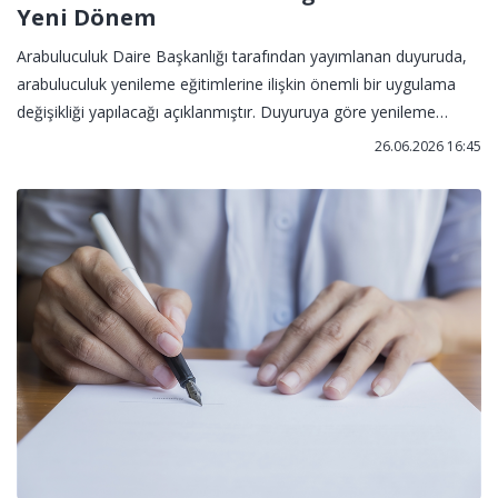
Yeni Dönem
Arabuluculuk Daire Başkanlığı tarafından yayımlanan duyuruda,
arabuluculuk yenileme eğitimlerine ilişkin önemli bir uygulama
değişikliği yapılacağı açıklanmıştır. Duyuruya göre yenileme
eğitimlerinin etkinliğini artırmak ve uygulama becerilerini
26.06.2026 16:45
geliştirmek amacıyla yeni bir eğitim modeli üzerinde
çalışılmaktadır. Yeni modelde eğitimlerin daha uygulama ağırlıklı
yürütülmesi planlanmaktadır.