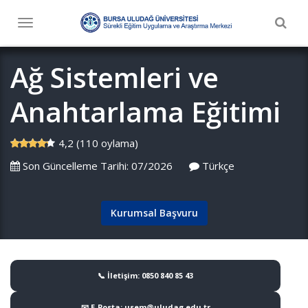
Togg
Toggle
navig
navigation
Ağ Sistemleri ve
Anahtarlama Eğitimi
4,2 (110 oylama)
Son Güncelleme Tarihi: 07/2026
Türkçe
Kurumsal Başvuru
📞 İletişim: 0850 840 85 43
📧 E-Posta: usem@uludag.edu.tr