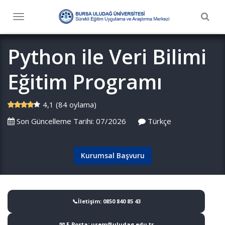
Togg
Toggle
navig
navigation
Python ile Veri Bilimi
Eğitim Programı
4,1 (84 oylama)
Son Güncelleme Tarihi: 07/2026
Türkçe
Kurumsal Başvuru
📞İletişim: 0850 840 85 43
📧 E-Posta: usem@uludag.edu.tr