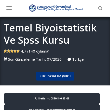
Togg
Toggle
navig
navigation
Temel Biyoistatistik
Ve Spss Kursu
4,7 (140 oylama)
Son Güncelleme Tarihi: 07/2026
Türkçe
Kurumsal Başvuru
📞 İletişim: 0850 840 85 43
📧 E-Posta: usem@uludag.edu.tr