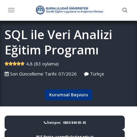
Togg
Toggle
navig
navigation
SQL ile Veri Analizi
Eğitim Programı
4,8 (83 oylama)
Son Güncelleme Tarihi: 07/2026
Türkçe
Kurumsal Başvuru
📞İletişim: 0850 840 85 43
📧 E-Posta: usem@uludag.edu.tr