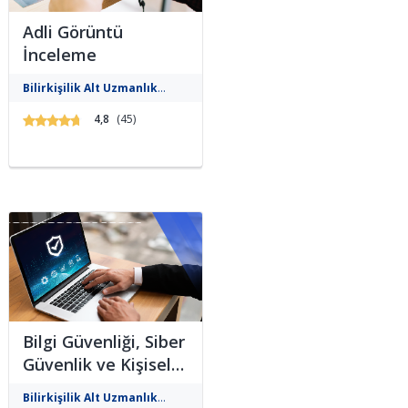
Adli Görüntü
İnceleme
Dijital görüntülerin analiz
Bilirkişilik Alt Uzmanlık
edilmesi, iyileştirilmesi ve
raporlanması süreçlerinde
Gelişim Eğitimleri
4,8
(45)
teknik yeterlilik kazandırarak
adli süreçlerde güvenilir veri
sunulmasını sağlamaktır....
Bilgi Güvenliği, Siber
Güvenlik ve Kişisel
Verilerin Korunması
Bu eğitim, bilgi ve sistem
Bilirkişilik Alt Uzmanlık
güvenliğini sağlamak isteyen