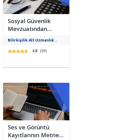
Sosyal Güvenlik
Mevzuatından
Kaynaklı Nitelikli
Sosyal güvenlik
Bilirkişilik Alt Uzmanlık
hesaplamalarına dair tüm
Hesaplamalar
mevzuat ve uygulamalı bilgileri
Gelişim Eğitimleri
4,8
(93)
Eğitimi
kazandıran, bilirkişilik temelli ve
SGK süreçlerine yönelik özel
eğitimdir....
Ses ve Görüntü
Kayıtlarının Metne