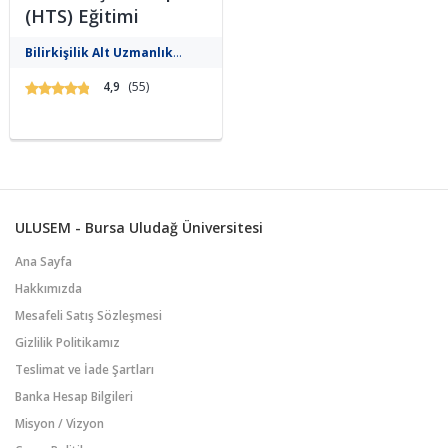
(HTS) Eğitimi
HTS kayıtlarının teknik ve hukuki
Bilirkişilik Alt Uzmanlık
analizi konusunda
uzmanlaşmak isteyen
Gelişim Eğitimleri
4,9
(55)
profesyoneller için hazırlanan
bu eğitim, vaka temelli
uygulamalar ve mevzuata uygun
raporlama pratiği ile adli
süreçlere katkı sağlayacak
donanımı kazandırır....
ULUSEM - Bursa Uludağ Üniversitesi
Ana Sayfa
Hakkımızda
Mesafeli Satış Sözleşmesi
Gizlilik Politikamız
Teslimat ve İade Şartları
Banka Hesap Bilgileri
Misyon / Vizyon