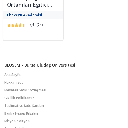
Ortamları Eğitici
Eğitimi
Okul dışı öğrenme ortamları
Ebeveyn Akademisi
etkinliklerini planlayabilme,
uygulayabilme ve
4,6
(74)
değerlendirebilme yetkinlikleri
kazandırılacaktır. Ayrıca okul
dışı öğrenme ortamları
etkinliklerini öğretim
programlarına entegre
edebilme becerisi
kazandırılacaktır. Bu program,
katılımcıların okul dışı öğrenme
ULUSEM - Bursa Uludağ Üniversitesi
etkinliklerini planlayıp,
uygulayabilmek, gerekli
Ana Sayfa
hazırlıklar...
Hakkımızda
Mesafeli Satış Sözleşmesi
Gizlilik Politikamız
Teslimat ve İade Şartları
Banka Hesap Bilgileri
Misyon / Vizyon