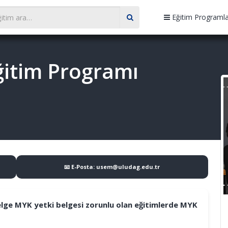
Eğitim Programla
Eğitim Programı
📧 E-Posta: usem@uludag.edu.tr
belge MYK yetki belgesi zorunlu olan eğitimlerde MYK