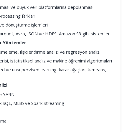
ması ve büyük veri platformlarına depolanması
rocessing farkları
ve dönüştürme işlemleri
Parquet, Avro, JSON ve HDFS, Amazon S3 gibi sistemler
tik Yöntemler
kümeleme, ilişkilendirme analizi ve regresyon analizi
erisi, istatistiksel analiz ve makine öğrenimi algoritmaları
d ve unsupervised learning, karar ağaçları, k-means,
lizi
ve YARN
k SQL, MLlib ve Spark Streaming
ırma