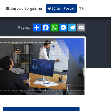
rı
Başvuru Sorgulama
Eğitim Portalı
TR
Paylaş
Facebook
WhatsApp
Messenger
Telegram
Email
Paylaş: