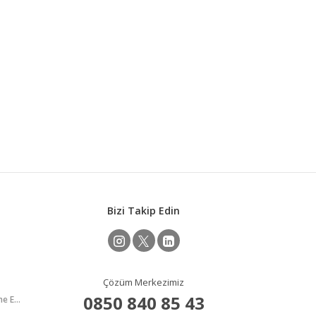
Bizi Takip Edin
Çözüm Merkezimiz
0850 840 85 43
İflâs İdare Memurluğu Temel ve Yenileme Eğitimleri