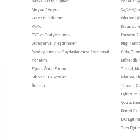
Banka Hesap Bilgileri
Yönetici Eğ
Misyon / Vizyon
Sağlık Eğit
Çerez Politikamız
İşletme Eği
KVKK
Kurumsal E
TYÇ ve Faaliyetlerimiz
Ebeveyn A
Süreçler ve İyileştirmeler
Paydaşlarımız ve Paydaşlarımıza Toplumsal Katkı
Gıda, Tarım
Yönetim
Mühendisli
Eğitim Öneri Formu
Tekstil, M
Sık Sorulan Sorular
İşletme, F
İletişim
Eğitim, Psi
Çevre, Ener
Kişisel Gel
ISO Eğitiml
Tüm Eğitim