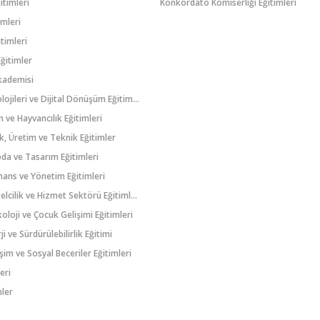
itimleri
Konkordato Komiserliği Eğitimleri
imleri
timleri
ğitimler
kademisi
Bilgi Teknolojileri ve Dijital Dönüşüm Eğitimleri
 ve Hayvancılık Eğitimleri
k, Üretim ve Teknik Eğitimler
oda ve Tasarım Eğitimleri
inans ve Yönetim Eğitimleri
Turizm, Otelcilik ve Hizmet Sektörü Eğitimleri
koloji ve Çocuk Gelişimi Eğitimleri
ji ve Sürdürülebilirlik Eğitimi
işim ve Sosyal Beceriler Eğitimleri
eri
ler