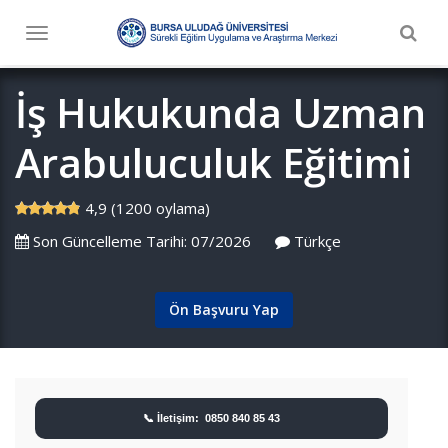
Togg
Toggle
navig
navigation
İş Hukukunda Uzman
Arabuluculuk Eğitimi
4,9 (1200 oylama)
Son Güncelleme Tarihi: 07/2026
Türkçe
Ön Başvuru Yap
📞 İletişim: 0850 840 85 43