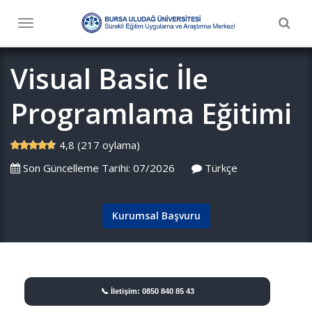
Togg
Toggle
navig
navigation
Visual Basic İle
Programlama Eğitimi
4,8 (217 oylama)
Son Güncelleme Tarihi: 07/2026
Türkçe
Kurumsal Başvuru
📞 İletişim: 0850 840 85 43