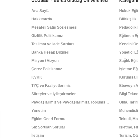
ULUSEM - Bursa Uludağ Üniversitesi
Kategori
Ana Sayfa
Hukuk Eğit
Hakkımızda
Bilirkişili
Mesafeli Satış Sözleşmesi
Pedagojik 
Gizlilik Politikamız
Eğitmen Eğ
Teslimat ve İade Şartları
Kendini Ön
Banka Hesap Bilgileri
Yönetici Eğ
Misyon / Vizyon
Sağlık Eğit
Çerez Politikamız
İşletme Eği
KVKK
Kurumsal 
TYÇ ve Faaliyetlerimiz
Ebeveyn A
Süreçler ve İyileştirmeler
Paydaşlarımız ve Paydaşlarımıza Toplumsal Katkı
Gıda, Tarı
Yönetim
Mühendisli
Eğitim Öneri Formu
Tekstil, M
Sık Sorulan Sorular
İşletme, F
İletişim
Turizm, Ote