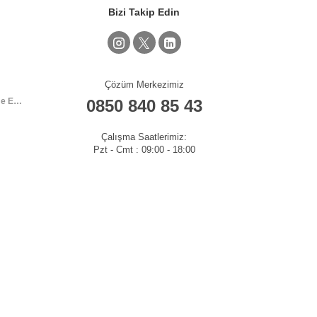
Bizi Takip Edin
Çözüm Merkezimiz
İflâs İdare Memurluğu Temel ve Yenileme Eğitimleri
0850 840 85 43
Çalışma Saatlerimiz:
Pzt - Cmt : 09:00 - 18:00