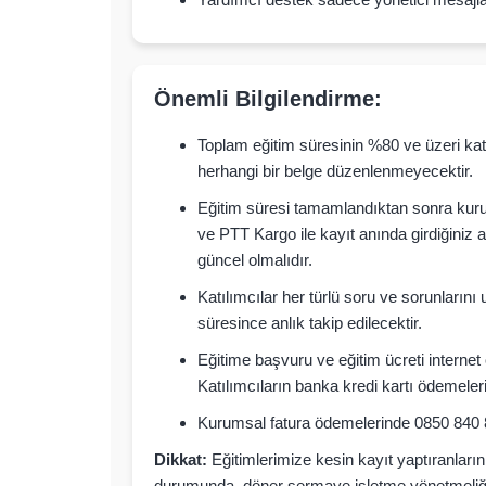
Önemli Bilgilendirme:
Toplam eğitim süresinin %80 ve üzeri katıl
herhangi bir belge düzenlenmeyecektir.
Eğitim süresi tamamlandıktan sonra kuru
ve PTT Kargo ile kayıt anında girdiğiniz ad
güncel olmalıdır.
Katılımcılar her türlü soru ve sorunların
süresince anlık takip edilecektir.
Eğitime başvuru ve eğitim ücreti internet
Katılımcıların banka kredi kartı ödemele
Kurumsal fatura ödemelerinde 0850 840 85
Dikkat:
Eğitimlerimize kesin kayıt yaptıranları
durumunda, döner sermaye işletme yönetmeliği