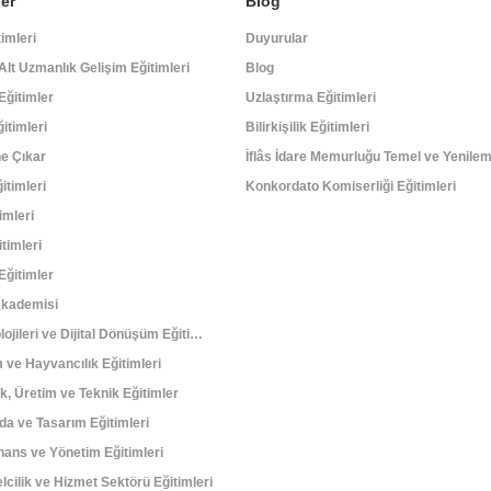
ler
Blog
imleri
Duyurular
k Alt Uzmanlık Gelişim Eğitimleri
Blog
Eğitimler
Uzlaştırma Eğitimleri
itimleri
Bilirkişilik Eğitimleri
e Çıkar
itimleri
Konkordato Komiserliği Eğitimleri
imleri
timleri
Eğitimler
kademisi
Bilgi Teknolojileri ve Dijital Dönüşüm Eğitimleri
m ve Hayvancılık Eğitimleri
k, Üretim ve Teknik Eğitimler
oda ve Tasarım Eğitimleri
inans ve Yönetim Eğitimleri
lcilik ve Hizmet Sektörü Eğitimleri