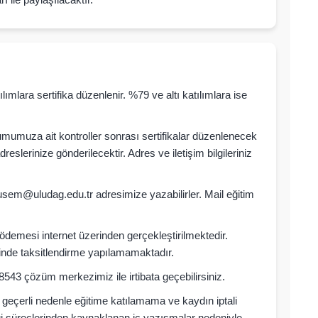
ımlara sertifika düzenlenir. %79 ve altı katılımlara ise
mumuza ait kontroller sonrası sertifikalar düzenlenecek
reslerinize gönderilecektir. Adres ve iletişim bilgileriniz
ı usem@uludag.edu.tr adresimize yazabilirler. Mail eğitim
 ödemesi internet üzerinden gerçekleştirilmektedir.
rinde taksitlendirme yapılamamaktadır.
43 çözüm merkezimiz ile irtibata geçebilirsiniz.
n geçerli nedenle eğitime katılamama ve kaydın iptali
 süreçlerinden kaynaklanan iç yazışmalar nedeniyle