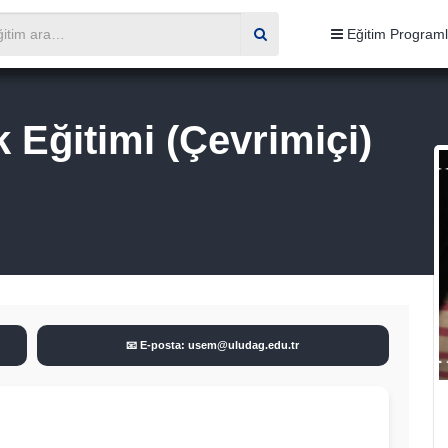
Eğitim Programl
k Eğitimi (Çevrimiçi)
📧 E-posta: usem@uludag.edu.tr