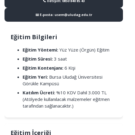
📞 İletişim: 0850 840 85 43
📧 E-posta: usem@uludag.edu.tr
Eğitim Bilgileri
Eğitim Yöntemi:
Yüz Yüze (Örgün) Eğitim
Eğitim Süresi:
3 saat
Eğitim Kontenjanı:
6 Kişi
Eğitim Yeri:
Bursa Uludağ Üniversitesi
Görükle Kampüsü
Katılım Ücreti:
%10 KDV Dahil 3.000 TL
(Atölyede kullanılacak malzemeler eğitmen
tarafından sağlanacaktır.)
Eğitim İçeriği